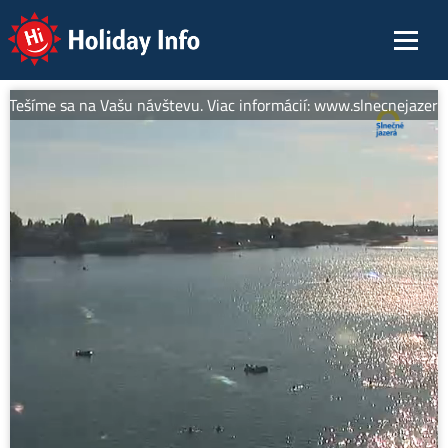
Holiday Info
 Tešíme sa na Vašu návštevu. Viac informácií: www.slnecnejazera.s