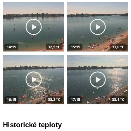
14:15
32,5 °C
15:15
33,0 °C
16:15
33,2 °C
17:15
33,1 °C
Historické teploty