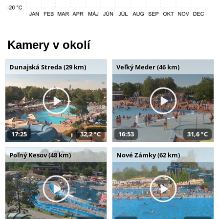
Kamery v okolí
Dunajská Streda (29 km)
Veľký Meder (46 km)
17:25
32,2 °C
16:53
31,6 °C
Poľný Kesov (48 km)
Nové Zámky (62 km)