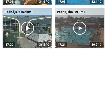
17:06
31,6 °C
17:05
32,1 °C
Podhájska (69 km)
Podhájska (69 km)
17:20
36,2 °C
17:21
30,7 °C