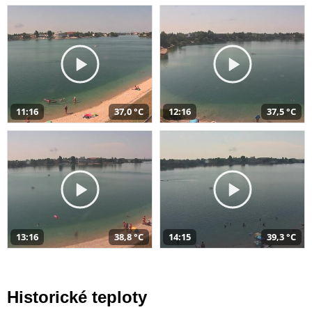
11:16
37,0 °C
12:16
37,5 °C
13:16
38,8 °C
14:15
39,3 °C
Historické teploty