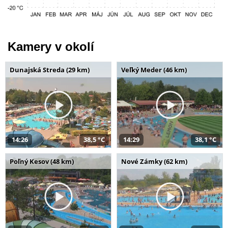
Kamery v okolí
Dunajská Streda (29 km)
Veľký Meder (46 km)
14:26
38,5 °C
14:29
38,1 °C
Poľný Kesov (48 km)
Nové Zámky (62 km)