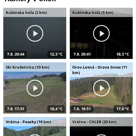
Kubínska hoľa (2 km)
Kubínska hoľa (5 km)
7.8. 20:44
12,3 °C
7.8. 20:41
18,3 °C
Ski Krušetnica (10 km)
Orav.Lesná - Orava Snow (11
km)
7.8. 17:31
18,4 °C
7.8. 18:51
17,6 °C
Vrátna - Paseky (18 km)
Vrátna - CHLEB (20 km)