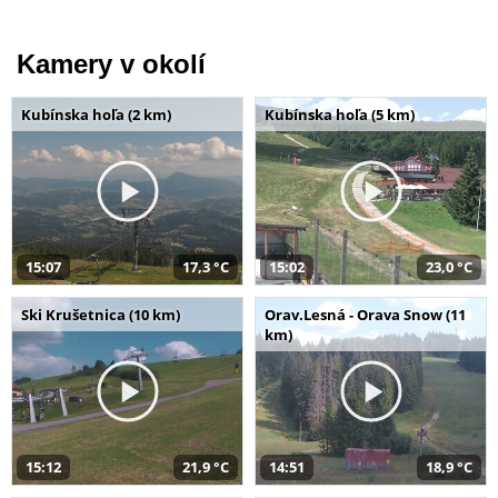
Kamery v okolí
Kubínska hoľa (2 km)
Kubínska hoľa (5 km)
15:07
17,3 °C
15:02
23,0 °C
Ski Krušetnica (10 km)
Orav.Lesná - Orava Snow (11
km)
15:12
21,9 °C
14:51
18,9 °C