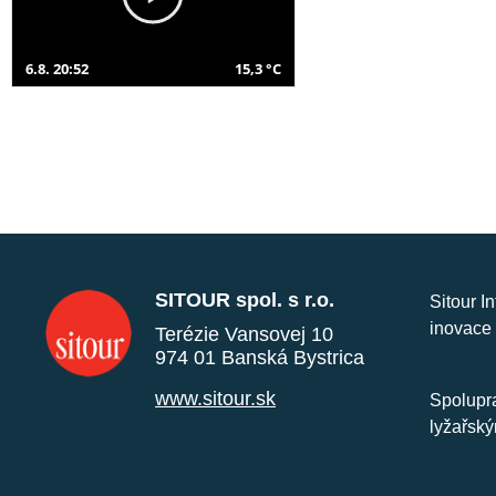
6.8. 20:52
15,3 °C
SITOUR spol. s r.o.
Sitour I
inovace 
Terézie Vansovej 10
974 01 Banská Bystrica
www.sitour.sk
Spolupra
lyžařský