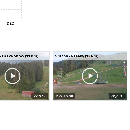
- Orava Snow (11 km)
Vrátna - Paseky (18 km)
22,5 °C
6.8. 18:34
28,8 °C