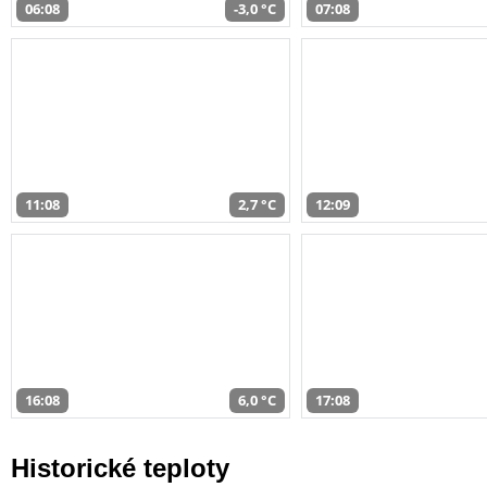
06:08
-3,0 °C
07:08
11:08
2,7 °C
12:09
16:08
6,0 °C
17:08
Historické teploty