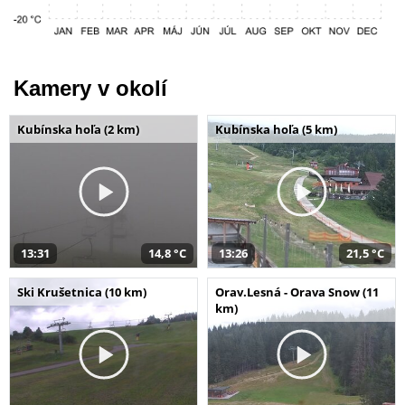
Kamery v okolí
Kubínska hoľa (2 km)
Kubínska hoľa (5 km)
13:31
14,8 °C
13:26
21,5 °C
Ski Krušetnica (10 km)
Orav.Lesná - Orava Snow (11
km)