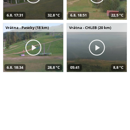
6.8. 17:31
32,8 °C
6.8. 18:51
22,5 °C
Vrátna - Paseky (18 km)
Vrátna - CHLEB (20 km)
6.8. 18:34
28,8 °C
05:41
8,8 °C