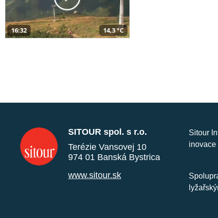
16:32
14,3 °C
SITOUR spol. s r.o.
Sitour I
inovace 
Terézie Vansovej 10
974 01 Banská Bystrica
www.sitour.sk
Spolupra
lyžařský