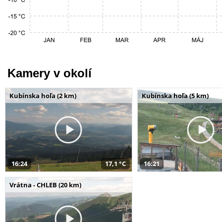
Kamery v okolí
Kubínska hoľa (2 km)
Kubínska hoľa (5 km)
16:24
17,1 °C
16:21
Vrátna - CHLEB (20 km)