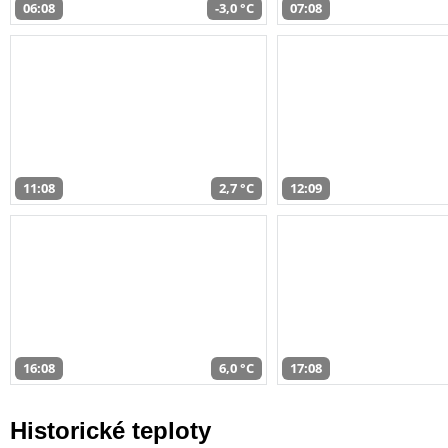
06:08
-3,0 °C
07:08
11:08
2,7 °C
12:09
16:08
6,0 °C
17:08
Historické teploty