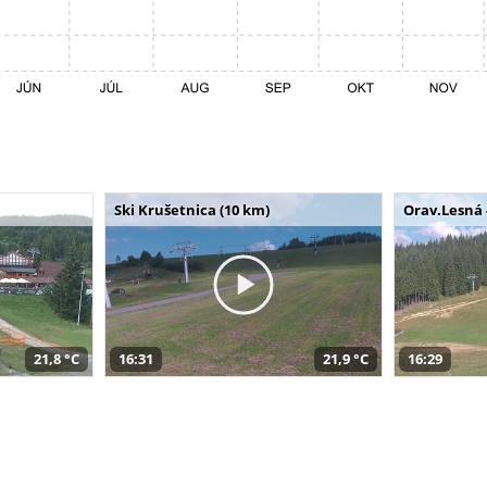
Ski Krušetnica (10 km)
Orav.Lesná 
21,8 °C
16:31
21,9 °C
16:29