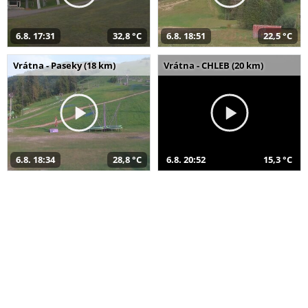
6.8. 17:31
32,8 °C
6.8. 18:51
22,5 °C
Vrátna - Paseky (18 km)
Vrátna - CHLEB (20 km)
6.8. 18:34
28,8 °C
6.8. 20:52
15,3 °C