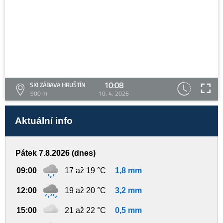
10:08
SKI ZÁBAVA HRUŠTÍN
900 m
10. 4. 2026
Aktuální info
Pátek 7.8.2026 (dnes)
09:00
17 až 19 °C
1,8 mm
12:00
19 až 20 °C
3,2 mm
15:00
21 až 22 °C
0,5 mm