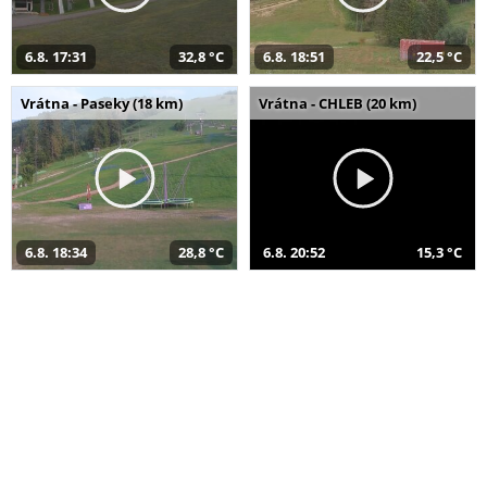
6.8. 17:31
32,8 °C
6.8. 18:51
22,5 °C
Vrátna - Paseky (18 km)
Vrátna - CHLEB (20 km)
6.8. 18:34
28,8 °C
6.8. 20:52
15,3 °C