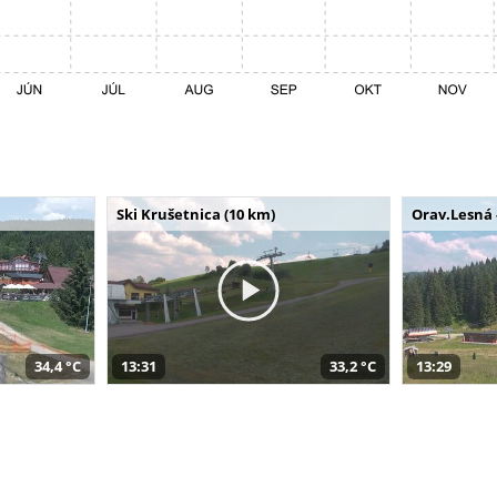
Ski Krušetnica (10 km)
Orav.Lesná 
34,4 °C
13:31
33,2 °C
13:29