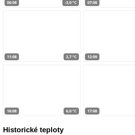
06:08
-3,0 °C
07:08
11:08
2,7 °C
12:09
16:08
6,0 °C
17:08
Historické teploty