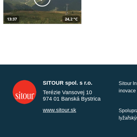
13:37
24,2 °C
SITOUR spol. s r.o.
Sitour I
inovace 
Terézie Vansovej 10
974 01 Banská Bystrica
www.sitour.sk
Spolupra
lyžařský