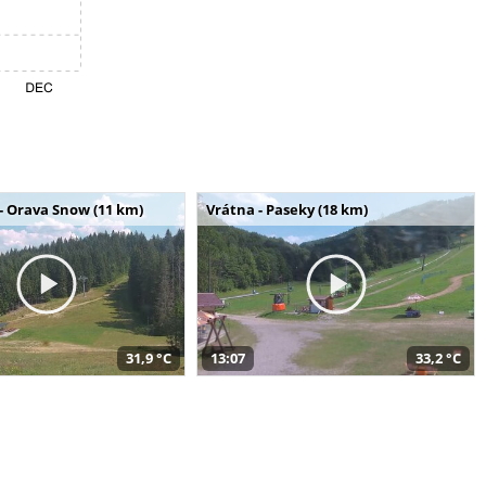
- Orava Snow (11 km)
Vrátna - Paseky (18 km)
31,9 °C
13:07
33,2 °C