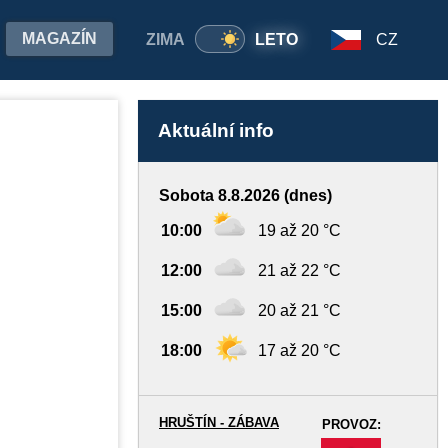
MAGAZÍN
ZIMA
LETO
CZ
Aktuální info
Sobota 8.8.2026 (dnes)
10:00
19 až 20 °C
12:00
21 až 22 °C
15:00
20 až 21 °C
18:00
17 až 20 °C
HRUŠTÍN - ZÁBAVA
PROVOZ:
-