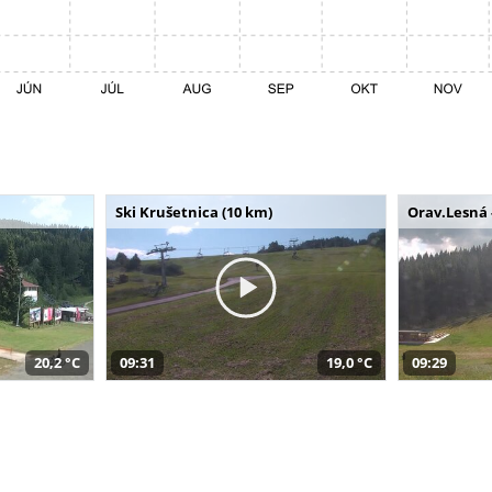
Ski Krušetnica (10 km)
Orav.Lesná 
20,2 °C
09:31
19,0 °C
09:29