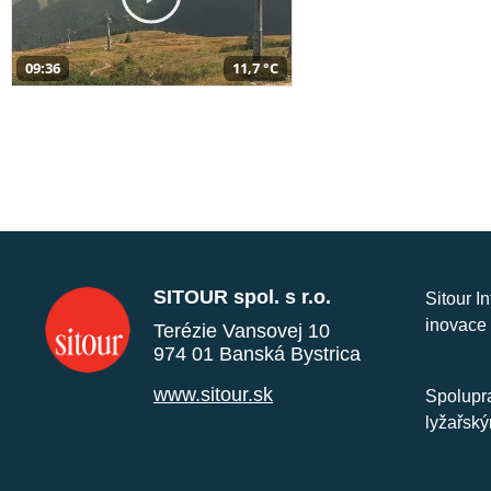
09:36
11,7 °C
SITOUR spol. s r.o.
Sitour I
inovace 
Terézie Vansovej 10
974 01 Banská Bystrica
www.sitour.sk
Spolupra
lyžařský