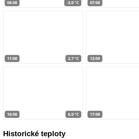
06:08
-3,0 °C
07:08
11:08
2,7 °C
12:09
16:08
6,0 °C
17:08
Historické teploty