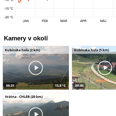
Kamery v okolí
Kubínska hoľa (2 km)
Kubínska hoľa (5 km)
09:31
13,8 °C
09:40
Vrátna - CHLEB (20 km)