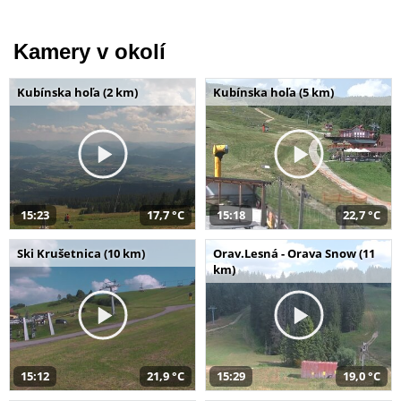
Kamery v okolí
Kubínska hoľa (2 km)
Kubínska hoľa (5 km)
15:23
17,7 °C
15:18
22,7 °C
Ski Krušetnica (10 km)
Orav.Lesná - Orava Snow (11
km)
15:12
21,9 °C
15:29
19,0 °C