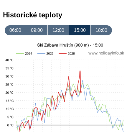
Historické teploty
06:00
09:00
12:00
15:00
18:00