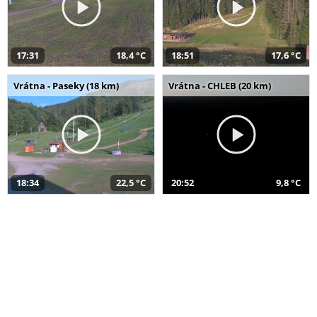
17:31
18,4 °C
18:51
17,6 °C
Vrátna - Paseky (18 km)
Vrátna - CHLEB (20 km)
18:34
22,5 °C
20:52
9,8 °C