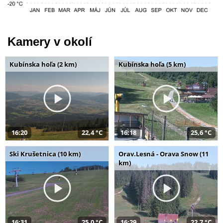
Kamery v okolí
Kubínska hoľa (2 km)
Kubínska hoľa (5 km)
16:20
22,4 °C
16:18
25,6 °C
Ski Krušetnica (10 km)
Orav.Lesná - Orava Snow (11
km)
16:31
25,0 °C
16:29
22,7 °C