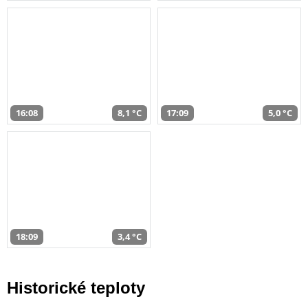
16:08
8,1 °C
17:09
5,0 °C
18:09
3,4 °C
Historické teploty