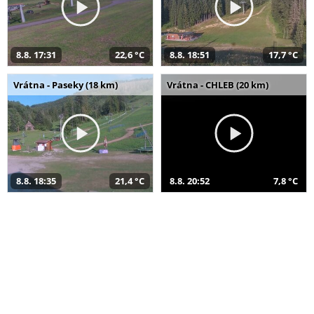
8.8. 17:31
22,6 °C
8.8. 18:51
17,7 °C
Vrátna - Paseky (18 km)
Vrátna - CHLEB (20 km)
8.8. 18:35
21,4 °C
8.8. 20:52
7,8 °C