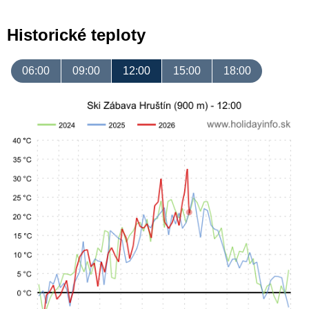
Historické teploty
06:00
09:00
12:00
15:00
18:00