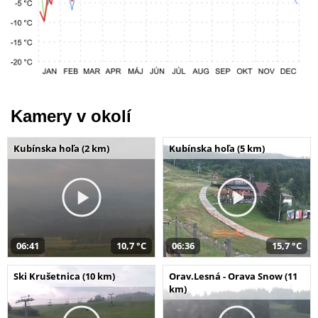
Kamery v okolí
Kubínska hoľa (2 km)
Kubínska hoľa (5 km)
06:41
10,7 °C
06:36
15,7 °C
Ski Krušetnica (10 km)
Orav.Lesná - Orava Snow (11
km)