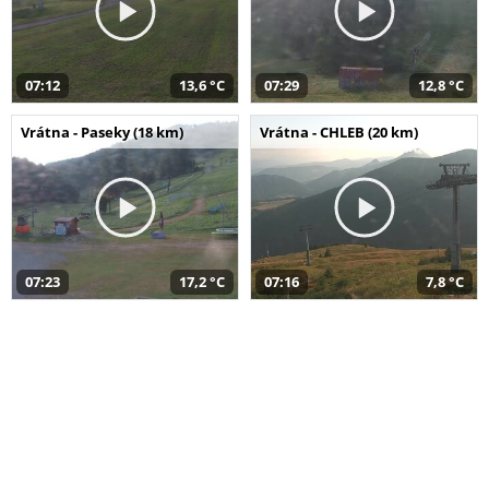
07:12
13,6 °C
07:29
12,8 °C
Vrátna - Paseky (18 km)
Vrátna - CHLEB (20 km)
07:23
17,2 °C
07:16
7,8 °C