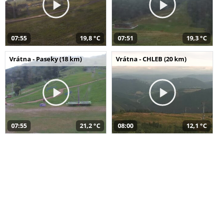
07:55
19,8 °C
07:51
19,3 °C
Vrátna - Paseky (18 km)
Vrátna - CHLEB (20 km)
07:55
21,2 °C
08:00
12,1 °C