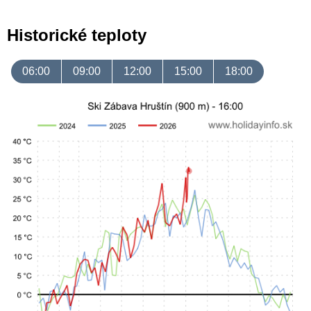
Historické teploty
06:00
09:00
12:00
15:00
18:00