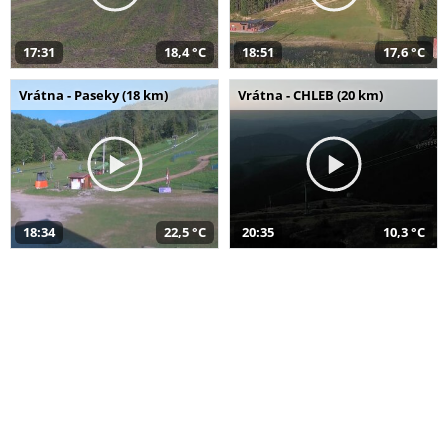
17:31
18,4 °C
18:51
17,6 °C
Vrátna - Paseky (18 km)
Vrátna - CHLEB (20 km)
18:34
22,5 °C
20:35
10,3 °C