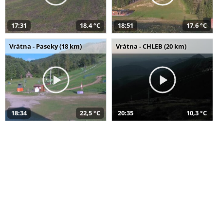
17:31
18,4 °C
18:51
17,6 °C
Vrátna - Paseky (18 km)
Vrátna - CHLEB (20 km)
18:34
22,5 °C
20:35
10,3 °C