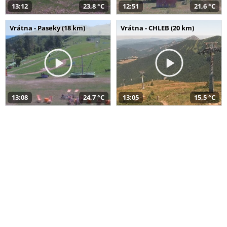
13:12
23,8 °C
12:51
21,6 °C
Vrátna - Paseky (18 km)
Vrátna - CHLEB (20 km)
13:08
24,7 °C
13:05
15,5 °C