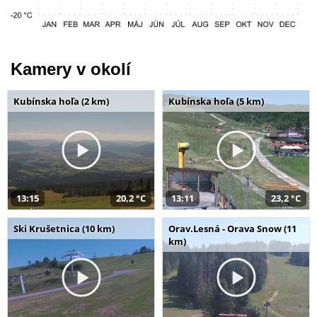
Kamery v okolí
Kubínska hoľa (2 km)
Kubínska hoľa (5 km)
13:15
20,2 °C
13:11
23,2 °C
Ski Krušetnica (10 km)
Orav.Lesná - Orava Snow (11
km)