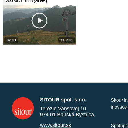
Vrátna - CHLEB (20 km)
07:43
11,7 °C
SITOUR spol. s r.o.
Sitour I
inovace 
Terézie Vansovej 10
974 01 Banská Bystrica
www.sitour.sk
Spolupra