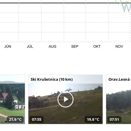
Ski Krušetnica (10 km)
Orav.Lesná 
21,6 °C
07:55
19,8 °C
07:51