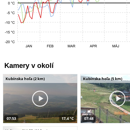
Kamery v okolí
Kubínska hoľa (2 km)
Kubínska hoľa (5 km)
07:53
17,4 °C
07:48