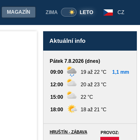
MAGAZÍN
ZIMA
LETO
CZ
Aktuální info
Pátek 7.8.2026 (dnes)
09:00
19 až 22 °C
1,1 mm
12:00
20 až 23 °C
15:00
22 °C
18:00
18 až 21 °C
HRUŠTÍN - ZÁBAVA
PROVOZ:
-