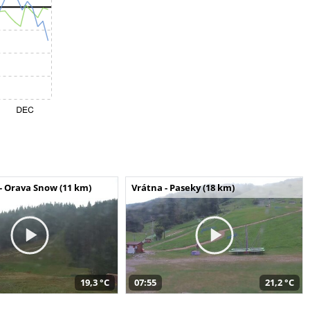
- Orava Snow (11 km)
Vrátna - Paseky (18 km)
19,3 °C
07:55
21,2 °C