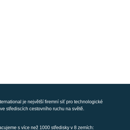
nternational je největší firemní síť pro technologické
ve střediscích cestovního ruchu na světě.
cujeme s více než 1000 středisky v 8 zemích: