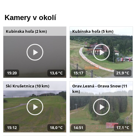
Kamery v okolí
Kubínska hoľa (2 km)
Kubínska hoľa (5 km)
15:20
13,6 °C
15:17
21,9 °C
Ski Krušetnica (10 km)
Orav.Lesná - Orava Snow (11
km)
15:12
18,0 °C
14:51
17,1 °C