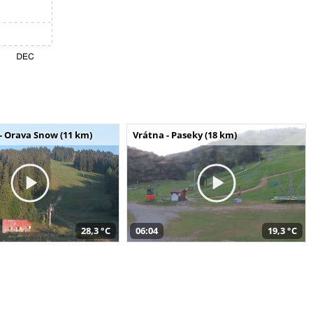
- Orava Snow (11 km)
Vrátna - Paseky (18 km)
28,3 °C
06:04
19,3 °C