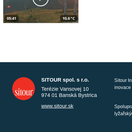
05:41
10,6 °C
SITOUR spol. s r.o.
Sitour I
inovace 
Terézie Vansovej 10
974 01 Banská Bystrica
www.sitour.sk
Spolupra
lyžařský