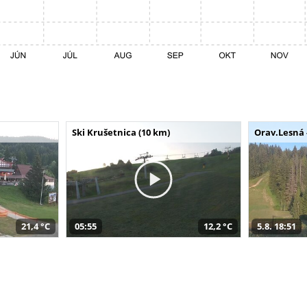
Ski Krušetnica (10 km)
Orav.Lesná 
21,4 °C
05:55
12,2 °C
5.8. 18:51