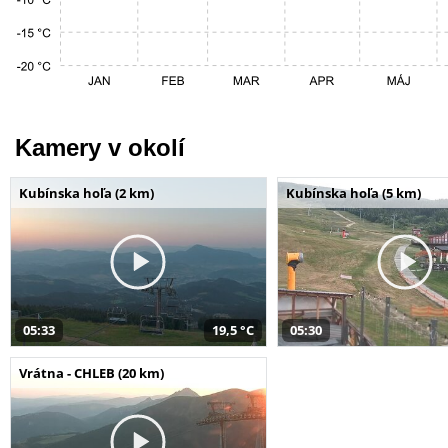
Kamery v okolí
Kubínska hoľa (2 km)
Kubínska hoľa (5 km)
05:33
19,5 °C
05:30
Vrátna - CHLEB (20 km)