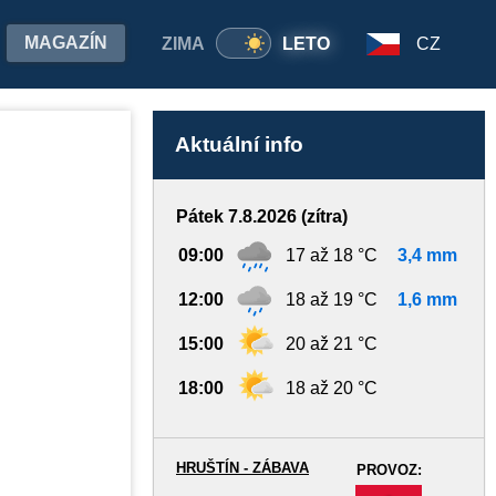
MAGAZÍN
ZIMA
LETO
CZ
Aktuální info
Pátek 7.8.2026 (zítra)
09:00
17 až 18 °C
3,4 mm
12:00
18 až 19 °C
1,6 mm
15:00
20 až 21 °C
18:00
18 až 20 °C
HRUŠTÍN - ZÁBAVA
PROVOZ:
-