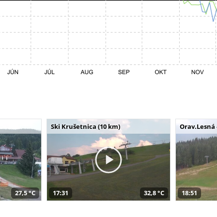
Ski Krušetnica (10 km)
Orav.Lesná 
27,5 °C
17:31
32,8 °C
18:51