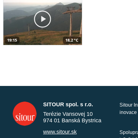
19:15
18,2 °C
SITOUR spol. s r.o.
Sitour I
inovace 
Terézie Vansovej 10
974 01 Banská Bystrica
www.sitour.sk
Spolupra