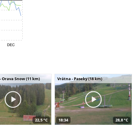
- Orava Snow (11 km)
Vrátna - Paseky (18 km)
22,5 °C
18:34
28,8 °C