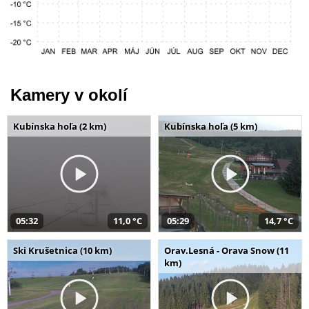
Kamery v okolí
Kubínska hoľa (2 km)
Kubínska hoľa (5 km)
05:32
11,0 °C
05:29
14,7 °C
Ski Krušetnica (10 km)
Orav.Lesná - Orava Snow (11
km)