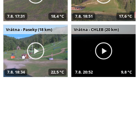
7.8. 17:31
18,4 °C
7.8. 18:51
17,6 °C
Vrátna - Paseky (18 km)
Vrátna - CHLEB (20 km)
7.8. 18:34
22,5 °C
7.8. 20:52
9,8 °C