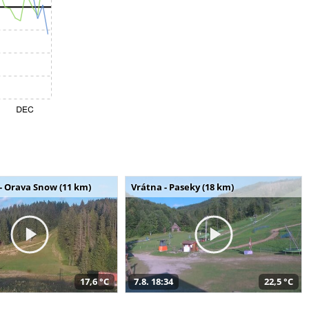
- Orava Snow (11 km)
Vrátna - Paseky (18 km)
17,6 °C
7.8. 18:34
22,5 °C