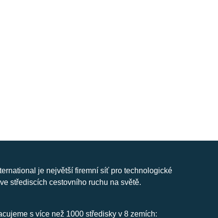
nternational je největší firemní síť pro technologické
ve střediscích cestovního ruchu na světě.
cujeme s více než 1000 středisky v 8 zemích: