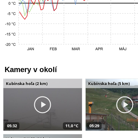
Kamery v okolí
Kubínska hoľa (2 km)
Kubínska hoľa (5 km)
05:32
11,0 °C
05:29