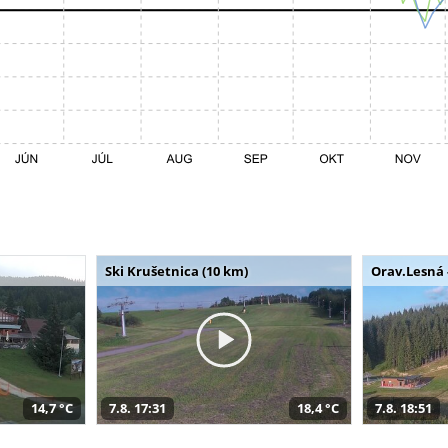
Ski Krušetnica (10 km)
Orav.Lesná 
14,7 °C
7.8. 17:31
18,4 °C
7.8. 18:51