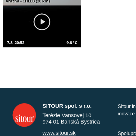
Vrátna - CHLEB (20 km)
7.8. 20:52
9,8 °C
SITOUR spol. s r.o.
Sitour I
inovace 
Terézie Vansovej 10
974 01 Banská Bystrica
www.sitour.sk
Spolupra