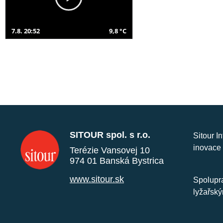
7.8. 20:52
9,8 °C
SITOUR spol. s r.o.
Sitour I
inovace 
Terézie Vansovej 10
974 01 Banská Bystrica
www.sitour.sk
Spolupra
lyžařský