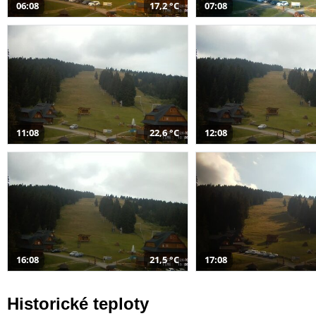
06:08
17,2 °C
07:08
11:08
22,6 °C
12:08
16:08
21,5 °C
17:08
Historické teploty