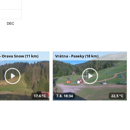
- Orava Snow (11 km)
Vrátna - Paseky (18 km)
17,6 °C
7.8. 18:34
22,5 °C