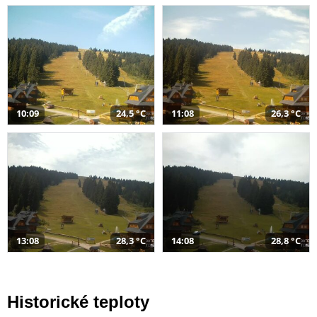
10:09
24,5 °C
11:08
26,3 °C
13:08
28,3 °C
14:08
28,8 °C
Historické teploty