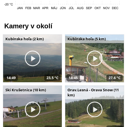
Kamery v okolí
Kubínska hoľa (2 km)
Kubínska hoľa (5 km)
14:49
23,5 °C
14:45
27,6 °C
Ski Krušetnica (10 km)
Orav.Lesná - Orava Snow (11
km)