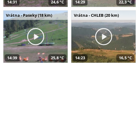
14:31
24,6 °C
14:29
22,3 °C
Vrátna - Paseky (18 km)
Vrátna - CHLEB (20 km)
14:39
25,8 °C
14:23
16,5 °C