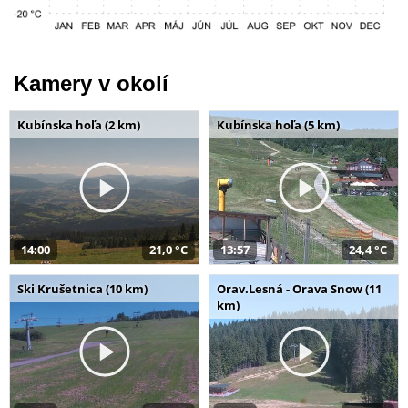
Kamery v okolí
Kubínska hoľa (2 km)
Kubínska hoľa (5 km)
14:00
21,0 °C
13:57
24,4 °C
Ski Krušetnica (10 km)
Orav.Lesná - Orava Snow (11
km)