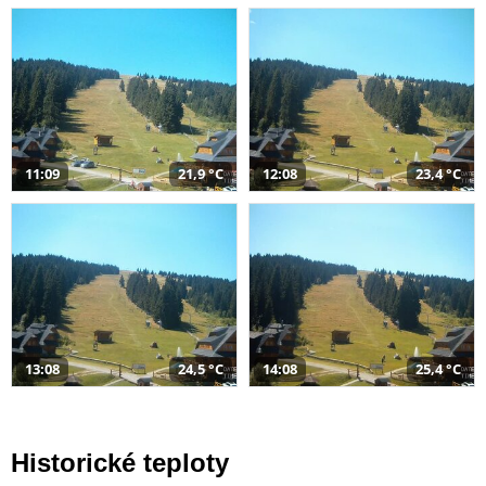
11:09
21,9 °C
12:08
23,4 °C
13:08
24,5 °C
14:08
25,4 °C
Historické teploty