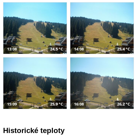
13:08
24,5 °C
14:08
25,4 °C
15:09
25,9 °C
16:08
26,2 °C
Historické teploty