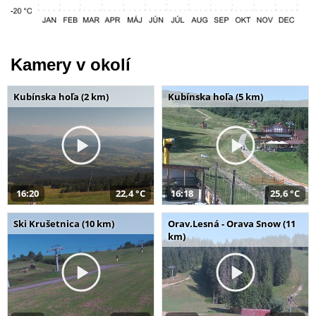
Kamery v okolí
Kubínska hoľa (2 km)
Kubínska hoľa (5 km)
16:20
22,4 °C
16:18
25,6 °C
Ski Krušetnica (10 km)
Orav.Lesná - Orava Snow (11
km)