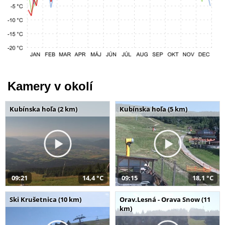
Kamery v okolí
Kubínska hoľa (2 km)
Kubínska hoľa (5 km)
09:21
14,4 °C
09:15
18,1 °C
Ski Krušetnica (10 km)
Orav.Lesná - Orava Snow (11
km)