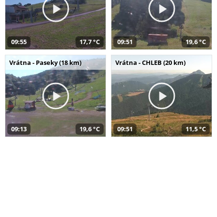
09:55
17,7 °C
09:51
19,6 °C
Vrátna - Paseky (18 km)
Vrátna - CHLEB (20 km)
09:13
19,6 °C
09:51
11,5 °C