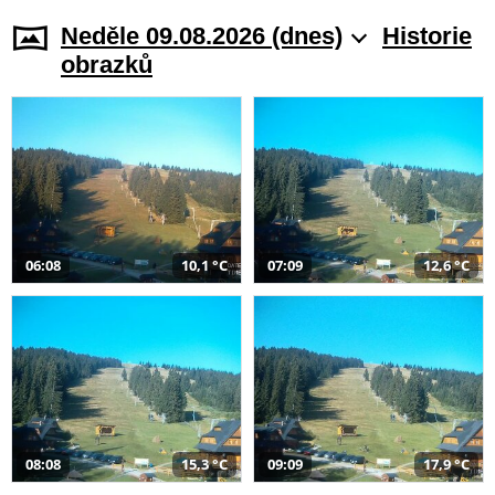
Neděle 09.08.2026 (dnes)
Historie
obrazků
06:08
10,1 °C
07:09
12,6 °C
08:08
15,3 °C
09:09
17,9 °C