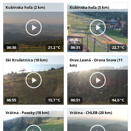
Kubínska hoľa (2 km)
Kubínska hoľa (5 km)
06:36
21,2 °C
06:31
22,7 °C
Ski Krušetnica (10 km)
Orav.Lesná - Orava Snow (11
km)
06:55
15,7 °C
06:51
14,0 °C
Vrátna - Paseky (18 km)
Vrátna - CHLEB (20 km)