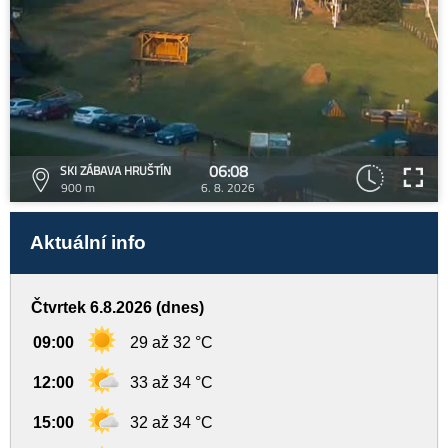
06:08
SKI ZÁBAVA HRUŠTÍN
900 m
6. 8. 2026
Aktuální info
Čtvrtek 6.8.2026 (dnes)
09:00
29 až 32 °C
12:00
33 až 34 °C
15:00
32 až 34 °C