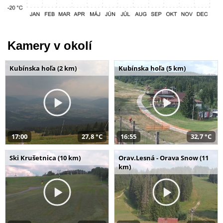
Kamery v okolí
Kubínska hoľa (2 km)
Kubínska hoľa (5 km)
17:00
27,8 °C
16:55
32,7 °C
Ski Krušetnica (10 km)
Orav.Lesná - Orava Snow (11
km)