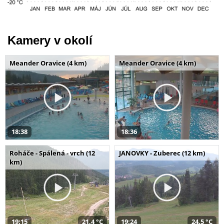
Kamery v okolí
Meander Oravice (4 km)
Meander Oravice (4 km)
18:38
18:36
Roháče - Spálená - vrch (12
JANOVKY - Zuberec (12 km)
km)
19:15
21,4 °C
19:24
24,5 °C