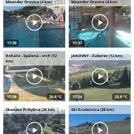
Meander Oravice (4 km)
Meander Oravice (4 km)
17:39
17:37
Roháče - Spálená - vrch (12
JANOVKY - Zuberec (12 km)
km)
17:38
20,6 °C
17:24
23,9 °C
Skanzen Pribylina (26 km)
Ski Krušetnica (28 km)