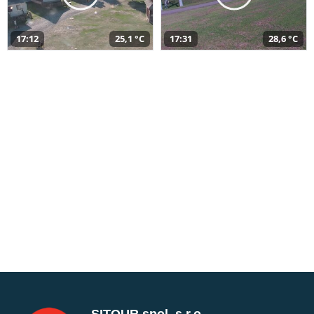
17:12
25,1 °C
17:31
28,6 °C