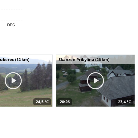
uberec (12 km)
Skanzen Pribylina (26 km)
24,5 °C
20:26
23,4 °C