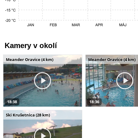
Kamery v okolí
Meander Oravice (4 km)
Meander Oravice (4 km)
18:38
18:36
Ski Krušetnica (28 km)