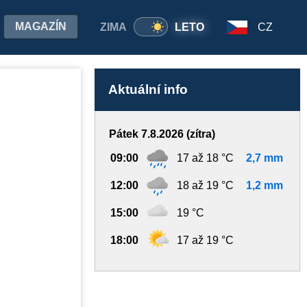
MAGAZÍN
ZIMA
LETO
CZ
Aktuální info
Pátek 7.8.2026 (zítra)
09:00
17 až 18 °C
2,7 mm
12:00
18 až 19 °C
1,2 mm
15:00
19 °C
18:00
17 až 19 °C