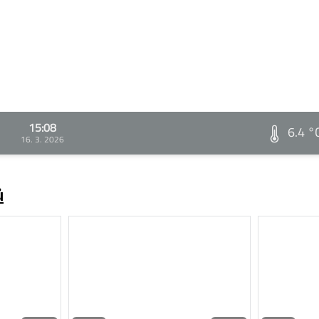
15:08
6.4 °
16. 3. 2026
ů