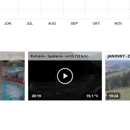
Roháče - Spálená - vrch (12 km)
JANOVKY - Z
20:19
19,1 °C
19:24