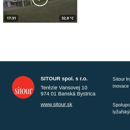
17:31
32,8 °C
SITOUR spol. s r.o.
Sitour I
inovace 
Terézie Vansovej 10
974 01 Banská Bystrica
www.sitour.sk
Spolupra
lyžařský