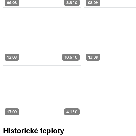
06:08
3,3 °C
08:09
12:08
10,6 °C
13:08
17:09
4,1 °C
Historické teploty