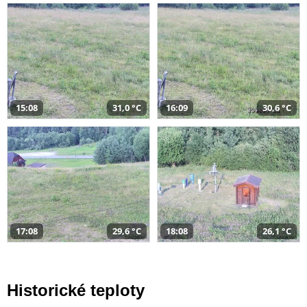
15:08
31,0 °C
16:09
30,6 °C
17:08
29,6 °C
18:08
26,1 °C
Historické teploty