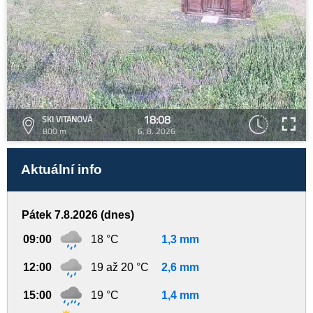
18:08
SKI VITANOVÁ
800 m
6. 8. 2026
Aktuální info
Pátek 7.8.2026 (dnes)
09:00
18 °C
1,3 mm
12:00
19 až 20 °C
2,6 mm
15:00
19 °C
1,4 mm