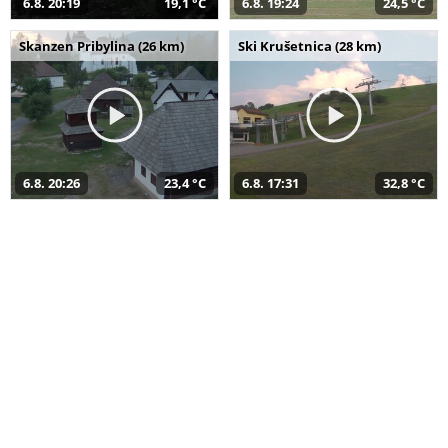
6.8. 20:19
19,1 °C
6.8. 19:24
24,5 °C
Skanzen Pribylina (26 km)
Ski Krušetnica (28 km)
6.8. 20:26
23,4 °C
6.8. 17:31
32,8 °C