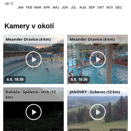
Kamery v okolí
Meander Oravice (4 km)
Meander Oravice (4 km)
6.8. 18:38
6.8. 18:36
Roháče - Spálená - vrch (12
JANOVKY - Zuberec (12 km)
km)