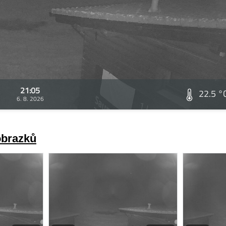
21:05
22.5 °
6. 8. 2026
obrazků