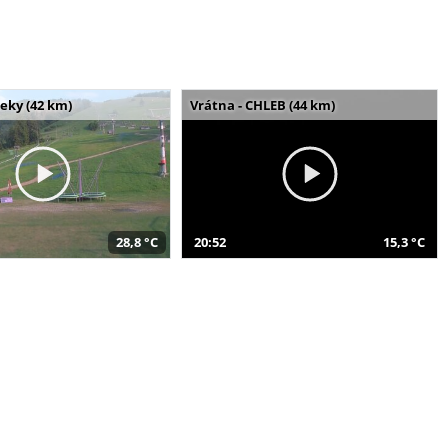
seky (42 km)
Vrátna - CHLEB (44 km)
28,8 °C
20:52
15,3 °C