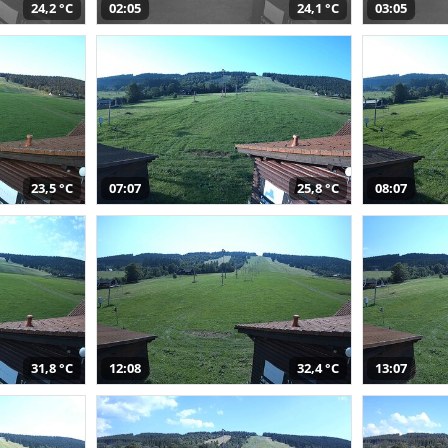
24,2 °C
02:05
24,1 °C
03:05
23,5 °C
07:07
25,8 °C
08:07
31,8 °C
12:08
32,4 °C
13:07