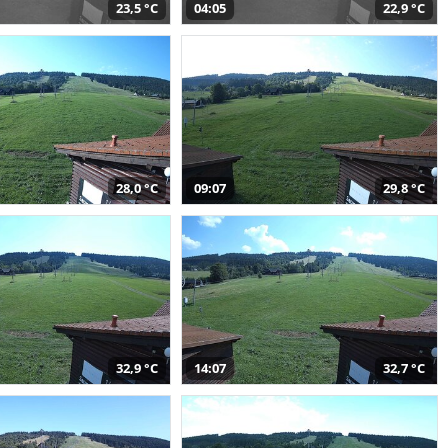
23,5 °C
04:05
22,9 °C
28,0 °C
09:07
29,8 °C
32,9 °C
14:07
32,7 °C