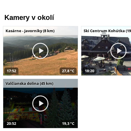
Kamery v okolí
Kasárne - Javorníky (8 km)
Ski Centrum Kohútka (19
17:52
27,8 °C
18:20
Valčianska dolina (45 km)
20:52
19,3 °C