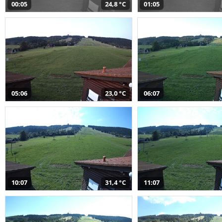
00:05
24,8 °C
01:05
05:06
23,0 °C
06:07
10:07
31,4 °C
11:07