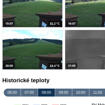
15:07
32,2 °C
16:07
20:05
24,4 °C
21:05
Historické teploty
06:00
07:00
08:00
09:00
10:00
11:00