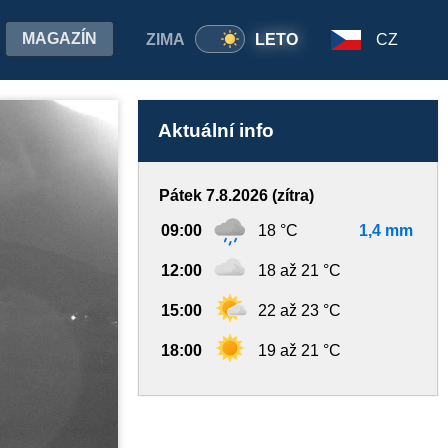
MAGAZÍN
ZIMA
LETO
CZ
Aktuální info
Pátek 7.8.2026 (zítra)
09:00
18 °C
1,4 mm
12:00
18 až 21 °C
15:00
22 až 23 °C
18:00
19 až 21 °C