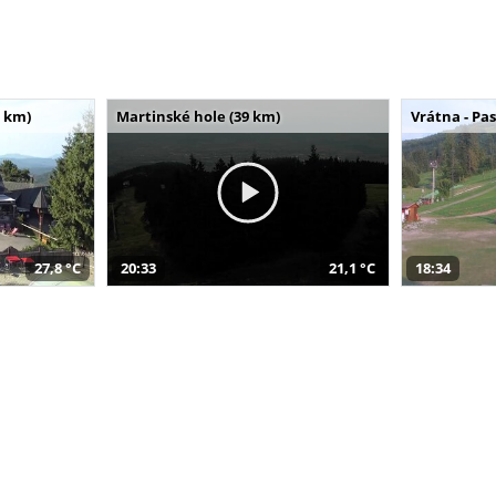
 km)
Martinské hole (39 km)
Vrátna - Pa
27,8 °C
20:33
21,1 °C
18:34