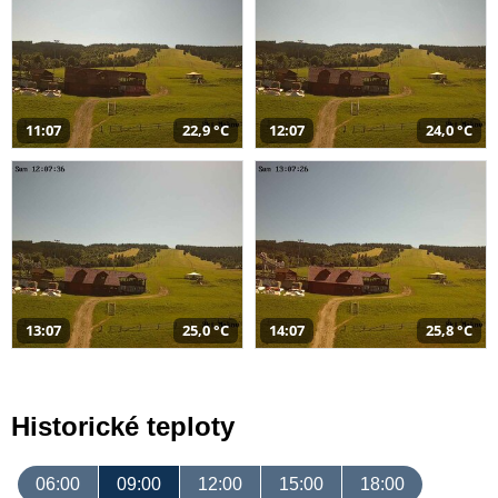
11:07
22,9 °C
12:07
24,0 °C
13:07
25,0 °C
14:07
25,8 °C
Historické teploty
06:00
09:00
12:00
15:00
18:00