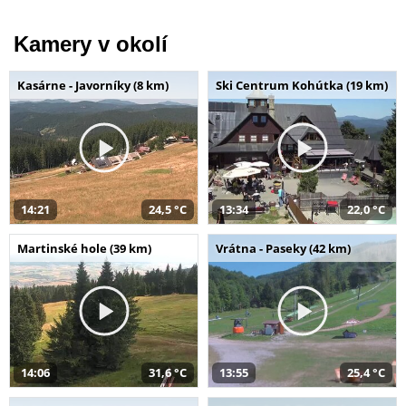
Kamery v okolí
Kasárne - Javorníky (8 km)
Ski Centrum Kohútka (19 km)
14:21
24,5 °C
13:34
22,0 °C
Martinské hole (39 km)
Vrátna - Paseky (42 km)
14:06
31,6 °C
13:55
25,4 °C