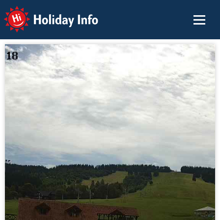
Holiday Info