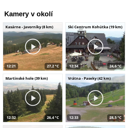
Kamery v okolí
Kasárne - Javorníky (8 km)
Ski Centrum Kohútka (19 km)
12:21
27,2 °C
12:34
24,6 °C
Martinské hole (39 km)
Vrátna - Paseky (42 km)
12:32
26,4 °C
12:33
28,5 °C