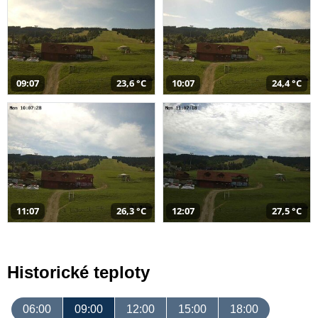
09:07
23,6 °C
10:07
24,4 °C
11:07
26,3 °C
12:07
27,5 °C
Historické teploty
06:00
09:00
12:00
15:00
18:00