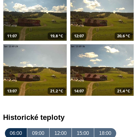
11:07
19,8 °C
12:07
20,6 °C
13:07
21,2 °C
14:07
21,4 °C
Historické teploty
06:00
09:00
12:00
15:00
18:00