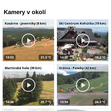
Kamery v okolí
Kasárne - Javorníky (8 km)
Ski Centrum Kohútka (19 km)
13:52
21,3 °C
14:05
19,2 °C
Martinské hole (39 km)
Vrátna - Paseky (42 km)
14:06
25,7 °C
13:54
24,2 °C