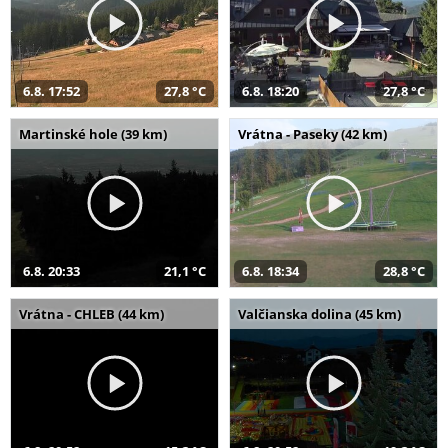
6.8. 17:52
27,8 °C
6.8. 18:20
27,8 °C
Martinské hole (39 km)
Vrátna - Paseky (42 km)
6.8. 20:33
21,1 °C
6.8. 18:34
28,8 °C
Vrátna - CHLEB (44 km)
Valčianska dolina (45 km)