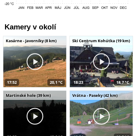
Kamery v okolí
Kasárne - Javorníky (8 km)
Ski Centrum Kohútka (19 km)
17:52
20,1 °C
18:23
18,7 °C
Martinské hole (39 km)
Vrátna - Paseky (42 km)