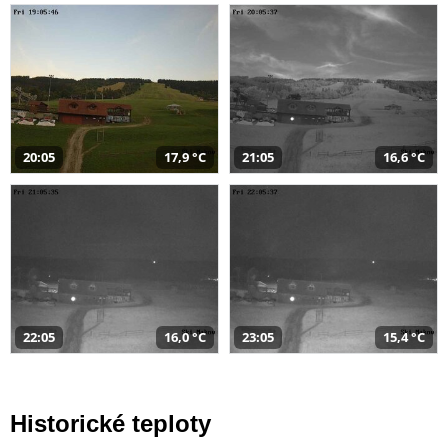
20:05
17,9 °C
21:05
16,6 °C
22:05
16,0 °C
23:05
15,4 °C
Historické teploty