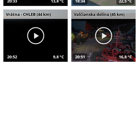
20:33
13,8 °C
18:34
22,5 °C
Vrátna - CHLEB (44 km)
Valčianska dolina (45 km)
20:52
9,8 °C
20:51
16,8 °C