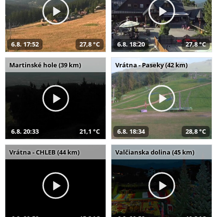
6.8. 17:52
27,8 °C
6.8. 18:20
27,8 °C
Martinské hole (39 km)
Vrátna - Paseky (42 km)
6.8. 20:33
21,1 °C
6.8. 18:34
28,8 °C
Vrátna - CHLEB (44 km)
Valčianska dolina (45 km)