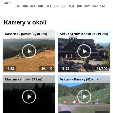
Kamery v okolí
Kasárne - Javorníky (8 km)
Ski Centrum Kohútka (19 km)
17:52
20,1 °C
18:23
18,7 °C
Martinské hole (39 km)
Vrátna - Paseky (42 km)