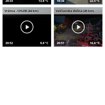
20:33
13,8 °C
18:34
22,5 °C
Vrátna - CHLEB (44 km)
Valčianska dolina (45 km)
20:52
9,8 °C
20:51
16,8 °C