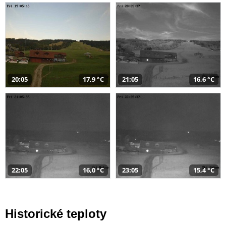
20:05
17,9 °C
21:05
16,6 °C
22:05
16,0 °C
23:05
15,4 °C
Historické teploty