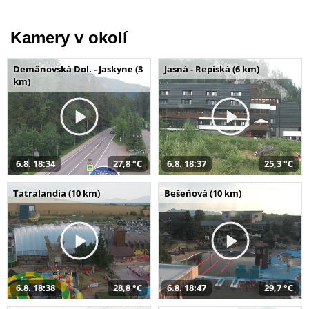
Kamery v okolí
Demänovská Dol. - Jaskyne (3
Jasná - Repiská (6 km)
km)
6.8. 18:34
27,8 °C
6.8. 18:37
25,3 °C
Tatralandia (10 km)
Bešeňová (10 km)
6.8. 18:38
28,8 °C
6.8. 18:47
29,7 °C