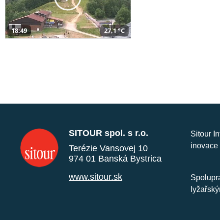
18:49
27,1 °C
SITOUR spol. s r.o.
Sitour I
inovace 
Terézie Vansovej 10
974 01 Banská Bystrica
www.sitour.sk
Spolupra
lyžařský