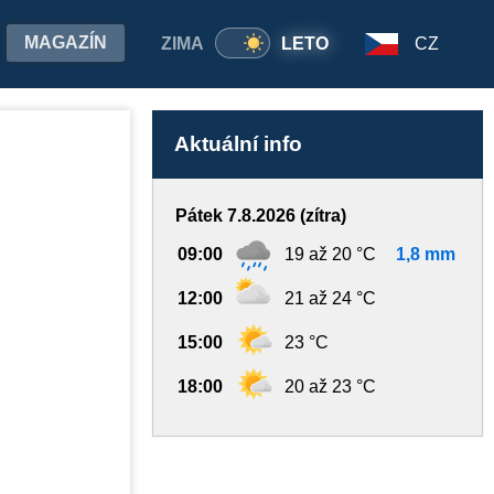
MAGAZÍN
ZIMA
LETO
CZ
Aktuální info
Pátek 7.8.2026 (zítra)
09:00
19 až 20 °C
1,8 mm
12:00
21 až 24 °C
15:00
23 °C
18:00
20 až 23 °C