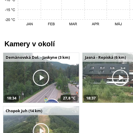
Kamery v okolí
Demänovská Dol. - Jaskyne (3 km)
Jasná - Repiská (6 km)
18:34
27,8 °C
18:37
Chopok juh (14 km)