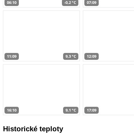
06:10
-0,2 °C
07:09
11:09
9,3 °C
12:09
16:10
9,1 °C
17:09
Historické teploty