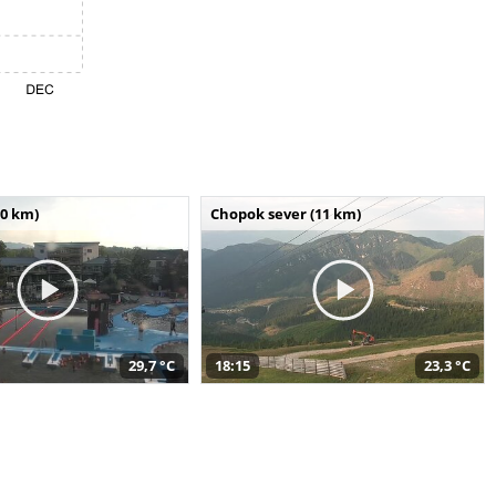
10 km)
Chopok sever (11 km)
29,7 °C
18:15
23,3 °C