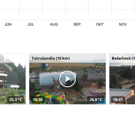
Tatralandia (10 km)
Bešeňová (
25,3 °C
18:38
28,8 °C
18:47