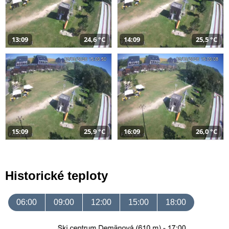
13:09
24,6 °C
14:09
25,5 °C
15:09
25,9 °C
16:09
26,0 °C
Historické teploty
06:00
09:00
12:00
15:00
18:00