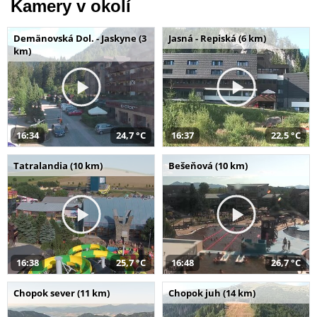
Kamery v okolí
Demänovská Dol. - Jaskyne (3
Jasná - Repiská (6 km)
km)
16:34
24,7 °C
16:37
22,5 °C
Tatralandia (10 km)
Bešeňová (10 km)
16:38
25,7 °C
16:48
26,7 °C
Chopok sever (11 km)
Chopok juh (14 km)