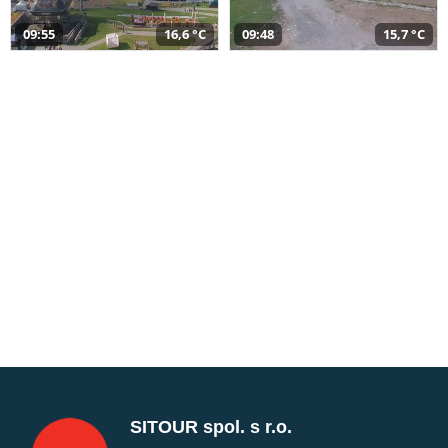
09:55
16,6 °C
09:48
15,7 °C
SITOUR spol. s r.o.