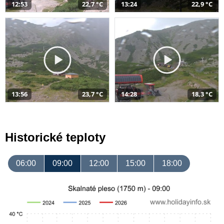
12:53
22,7 °C
13:24
22,9 °C
13:56
23,7 °C
14:28
18,3 °C
Historické teploty
06:00
09:00
12:00
15:00
18:00