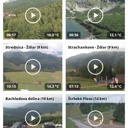
09:57
18,0 °C
09:56
12,1 °C
Strednica - Ždiar (9 km)
Strachankovo - Ždiar (9 km)
10:13
14,2 °C
07:13
12,4 °C
Bachledova dolina (10 km)
Štrbské Pleso (14 km)