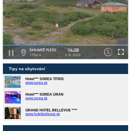
14:28
SKALNATÉ PLESO
1750 m
3. 8. 2026
Tipy na ubytování
Hotel*** SOREA TITRIS
www.sorea.sk
Hotel*** SOREA URÁN
www.sorea.sk
GRAND HOTEL BELLEVUE ****
www.hotelbellevue.sk